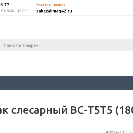
96 77
Заказать звонок
zakaz@mag42.ru
т 9:00 - 18:00
г
ак слесарный ВС-Т5Т5 (18
Артикул:
ВС-1