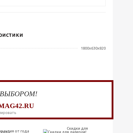
ристики
1800x630x820
 ВЫБОРОМ!
MAG42.RU
пировать
Скидки для
арантия от года