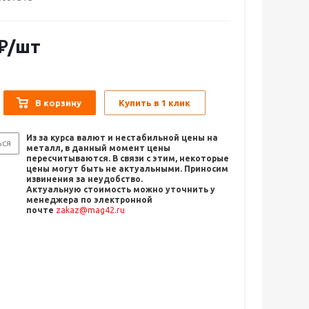
₽
/шт
В корзину
Купить в 1 клик
Из за курса валют и нестабильной цены на
ься
металл, в данный момент цены
пересчитыв
аются. В связи с этим, некоторые
цены могут быть не актуальными. Приносим
извинения за неудобство.
Актуальную стоимость можно уточнить
у
менеджера по электронной
почте
zakaz@mag42.ru