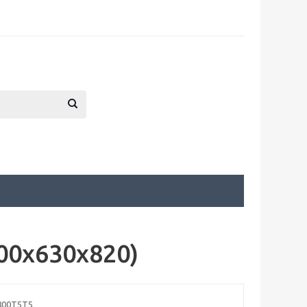
00x630x820)
800Т5Т5