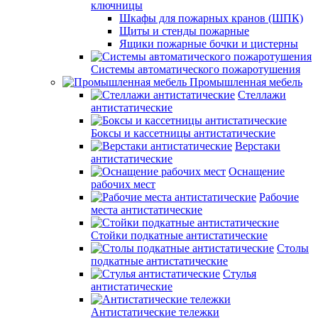
ключницы
Шкафы для пожарных кранов (ШПК)
Щиты и стенды пожарные
Ящики пожарные бочки и цистерны
Системы автоматического пожаротушения
Промышленная мебель
Стеллажи
антистатические
Боксы и кассетницы антистатические
Верстаки
антистатические
Оснащение
рабочих мест
Рабочие
места антистатические
Стойки подкатные антистатические
Столы
подкатные антистатические
Стулья
антистатические
Антистатические тележки