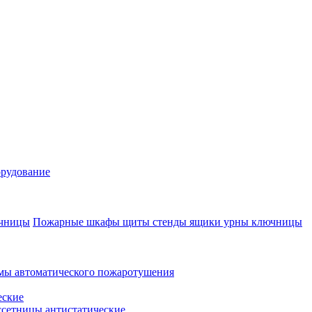
рудование
Пожарные шкафы щиты стенды ящики урны ключницы
мы автоматического пожаротушения
еские
ссетницы антистатические