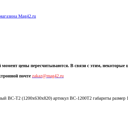
ый момент цены пересчитыв
аются. В связи с этим, некоторые
ктронной почте
zakaz@mag42.ru
ный ВС-Т2 (1200x630x820) артикул ВС-1200Т2 габариты размер 1