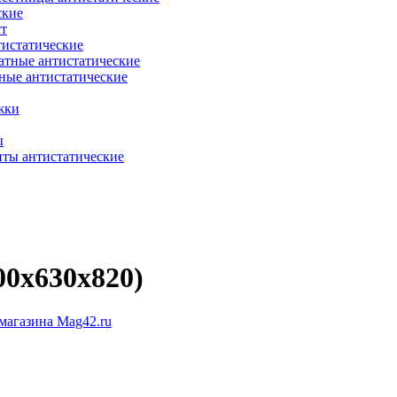
ские
ст
тистатические
атные антистатические
ные антистатические
жки
ы
нты антистатические
00x630x820)