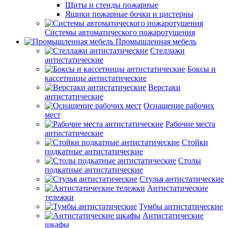
Щиты и стенды пожарные
Ящики пожарные бочки и цистерны
Системы автоматического пожаротушения
Промышленная мебель
Стеллажи
антистатические
Боксы и
кассетницы антистатические
Верстаки
антистатические
Оснащение рабочих
мест
Рабочие места
антистатические
Стойки
подкатные антистатические
Столы
подкатные антистатические
Стулья антистатические
Антистатические
тележки
Тумбы антистатические
Антистатические
шкафы