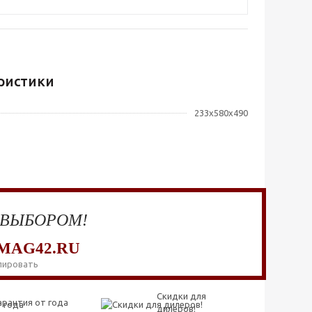
ристики
233x580x490
 ВЫБОРОМ!
MAG42.RU
пировать
Скидки для
арантия от года
дилеров!