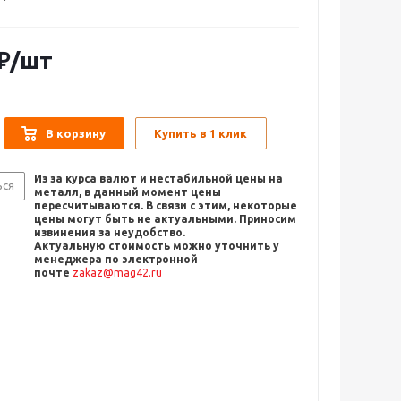
₽
/шт
В корзину
Купить в 1 клик
Из за курса валют и нестабильной цены на
ься
металл, в данный момент цены
пересчитыв
аются. В связи с этим, некоторые
цены могут быть не актуальными. Приносим
извинения за неудобство.
Актуальную стоимость можно уточнить
у
менеджера по электронной
почте
zakaz@mag42.ru