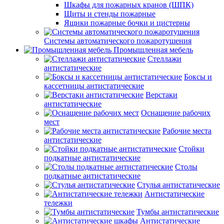
Шкафы для пожарных кранов (ШПК)
Щиты и стенды пожарные
Ящики пожарные бочки и цистерны
Системы автоматического пожаротушения
Промышленная мебель
Стеллажи
антистатические
Боксы и
кассетницы антистатические
Верстаки
антистатические
Оснащение рабочих
мест
Рабочие места
антистатические
Стойки
подкатные антистатические
Столы
подкатные антистатические
Стулья антистатические
Антистатические
тележки
Тумбы антистатические
Антистатические