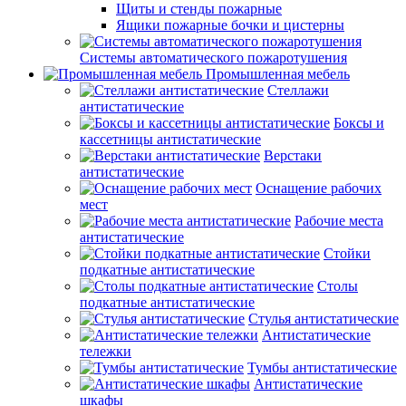
Щиты и стенды пожарные
Ящики пожарные бочки и цистерны
Системы автоматического пожаротушения
Промышленная мебель
Стеллажи
антистатические
Боксы и
кассетницы антистатические
Верстаки
антистатические
Оснащение рабочих
мест
Рабочие места
антистатические
Стойки
подкатные антистатические
Столы
подкатные антистатические
Стулья антистатические
Антистатические
тележки
Тумбы антистатические
Антистатические
шкафы