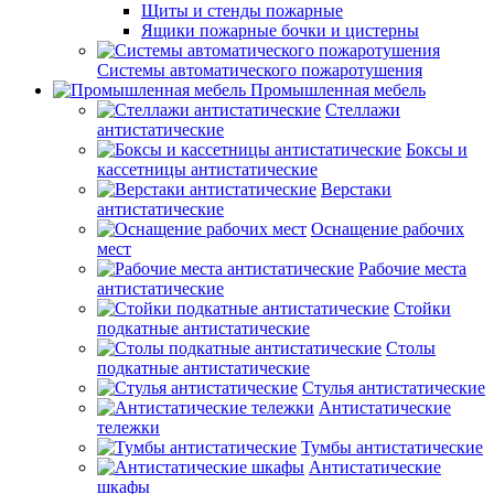
Щиты и стенды пожарные
Ящики пожарные бочки и цистерны
Системы автоматического пожаротушения
Промышленная мебель
Стеллажи
антистатические
Боксы и
кассетницы антистатические
Верстаки
антистатические
Оснащение рабочих
мест
Рабочие места
антистатические
Стойки
подкатные антистатические
Столы
подкатные антистатические
Стулья антистатические
Антистатические
тележки
Тумбы антистатические
Антистатические
шкафы