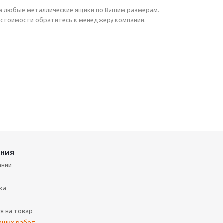
м любые металлические ящики по Вашим размерам.
 стоимости обратитесь к менеджеру компании.
АНИЯ
ании
ка
я на товар
аших работ