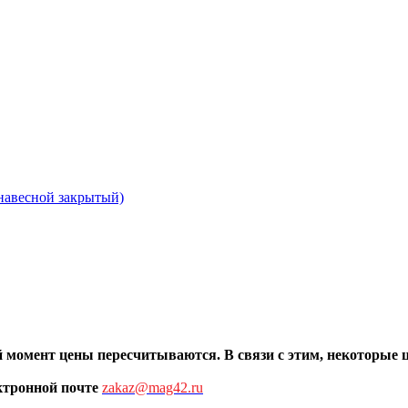
ый момент цены пересчитыв
аются. В связи с этим, некоторые
ктронной почте
zakaz@mag42.ru