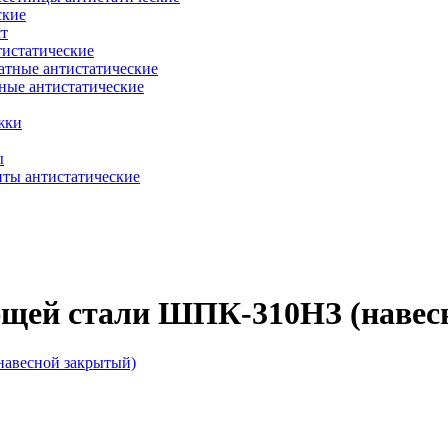
ские
ст
тистатические
атные антистатические
ные антистатические
жки
ы
нты антистатические
щей стали ШПК-310НЗ (навес