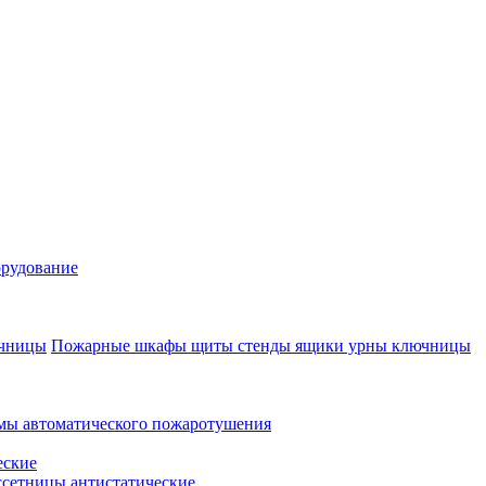
рудование
Пожарные шкафы щиты стенды ящики урны ключницы
мы автоматического пожаротушения
еские
ссетницы антистатические