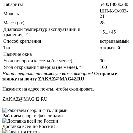
Габариты
540х1300х230
ШП-К-О-003-
Модель
21
Масса (кг)
28
Диапазон температур эксплуатации и
+5...+45
хранения, °С
Способ крепления
встраиваемый
Тип
открытый
Наличие окна
-
Угол поворота кассеты (не менее), °
90
Угол открывания дверцы (не менее), °
160
Наши специалисты помогут вам с выбором!
Отправьте
заявку на почту ZAKAZ@MAG42.RU
Нажмите на адрес почты, чтобы скопировать
ZAKAZ@MAG42.RU
Работаем с юр. и физ. лицами
Доставка всей по России!