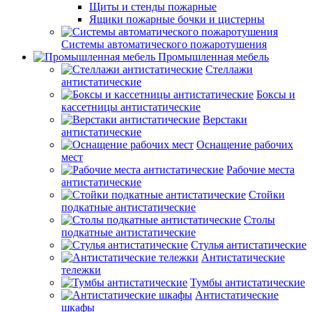
Щиты и стенды пожарные
Ящики пожарные бочки и цистерны
Системы автоматического пожаротушения
Промышленная мебель
Стеллажи
антистатические
Боксы и
кассетницы антистатические
Верстаки
антистатические
Оснащение рабочих
мест
Рабочие места
антистатические
Стойки
подкатные антистатические
Столы
подкатные антистатические
Стулья антистатические
Антистатические
тележки
Тумбы антистатические
Антистатические
шкафы