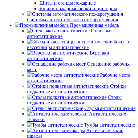
Щиты и стенды пожарные
Ящики пожарные бочки и цистерны
Системы автоматического пожаротушения
Промышленная мебель
Стеллажи
антистатические
Боксы и
кассетницы антистатические
Верстаки
антистатические
Оснащение рабочих
мест
Рабочие места
антистатические
Стойки
подкатные антистатические
Столы
подкатные антистатические
Стулья антистатические
Антистатические
тележки
Тумбы антистатические
Антистатические
шкафы