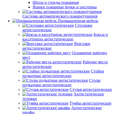
Щиты и стенды пожарные
Ящики пожарные бочки и цистерны
Системы автоматического пожаротушения
Промышленная мебель
Стеллажи
антистатические
Боксы и
кассетницы антистатические
Верстаки
антистатические
Оснащение рабочих
мест
Рабочие места
антистатические
Стойки
подкатные антистатические
Столы
подкатные антистатические
Стулья антистатические
Антистатические
тележки
Тумбы антистатические
Антистатические
шкафы