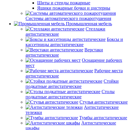
Щиты и стенды пожарные
Ящики пожарные бочки и цистерны
Системы автоматического пожаротушения
Промышленная мебель
Стеллажи
антистатические
Боксы и
кассетницы антистатические
Верстаки
антистатические
Оснащение рабочих
мест
Рабочие места
антистатические
Стойки
подкатные антистатические
Столы
подкатные антистатические
Стулья антистатические
Антистатические
тележки
Тумбы антистатические
Антистатические
шкафы