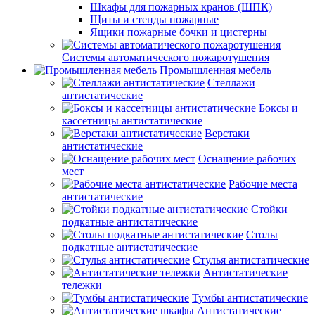
Шкафы для пожарных кранов (ШПК)
Щиты и стенды пожарные
Ящики пожарные бочки и цистерны
Системы автоматического пожаротушения
Промышленная мебель
Стеллажи
антистатические
Боксы и
кассетницы антистатические
Верстаки
антистатические
Оснащение рабочих
мест
Рабочие места
антистатические
Стойки
подкатные антистатические
Столы
подкатные антистатические
Стулья антистатические
Антистатические
тележки
Тумбы антистатические
Антистатические