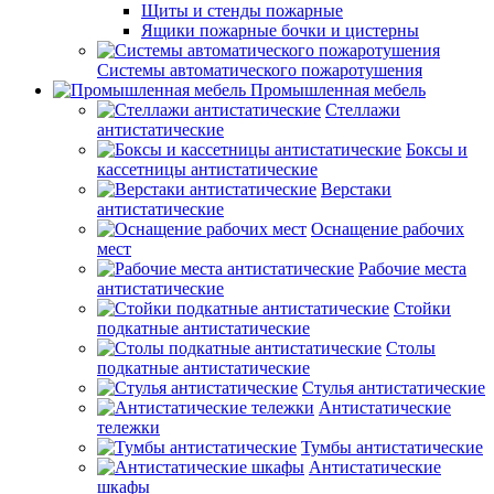
Щиты и стенды пожарные
Ящики пожарные бочки и цистерны
Системы автоматического пожаротушения
Промышленная мебель
Стеллажи
антистатические
Боксы и
кассетницы антистатические
Верстаки
антистатические
Оснащение рабочих
мест
Рабочие места
антистатические
Стойки
подкатные антистатические
Столы
подкатные антистатические
Стулья антистатические
Антистатические
тележки
Тумбы антистатические
Антистатические
шкафы