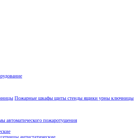
рудование
Пожарные шкафы щиты стенды ящики урны ключницы
мы автоматического пожаротушения
еские
ссетницы антистатические