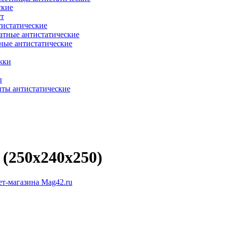
ские
ст
тистатические
атные антистатические
ные антистатические
жки
ы
нты антистатические
(250x240x250)