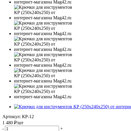
Артикул:
КР-12
1 480
₽
/шт
-
+